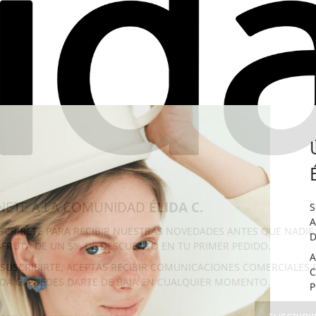
NETE A LA COMUNIDAD
ÉLIDA C.
S
A
SCRÍBETE PARA RECIBIR NUESTRAS NOVEDADES ANTES QUE NADIE
D
SFRUTA DE UN 5% DE DESCUENTO EN TU PRIMER PEDIDO.
A
 SUSCRIBIRTE, ACEPTAS RECIBIR COMUNICACIONES COMERCIALES 
C
IDA C. PUEDES DARTE DE BAJA EN CUALQUIER MOMENTO.
P
RECCIÓN DE CORREO ELECTRÓNICO