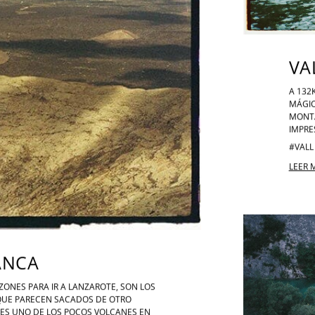
VA
A 132
MÁGIC
MONTA
IMPRE
#VALL
LEER 
PLITVICE
ANCA
ZONES PARA IR A LANZAROTE, SON LOS
 QUE PARECEN SACADOS DE OTRO
 ES UNO DE LOS POCOS VOLCANES EN