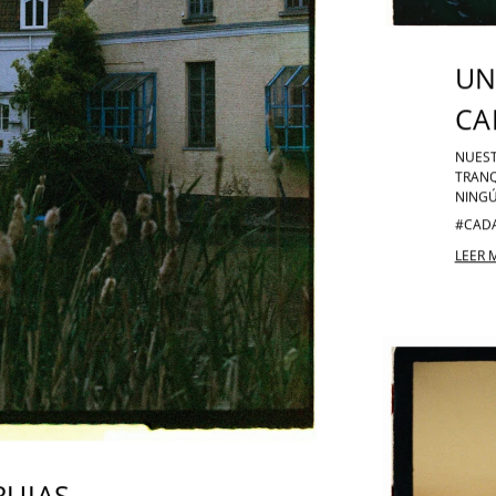
UN
CA
NUEST
TRANQ
NINGÚ
#CAD
LEER 
GREENWAY HOU
RUJAS