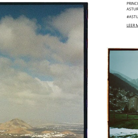
PRINC
ASTUR
#ASTU
LEER 
VALL DE NÚRIA