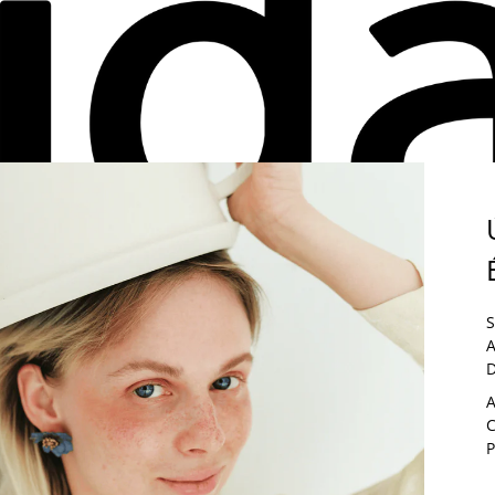
NETE A LA COMUNIDAD
ÉLIDA C.
S
A
SCRÍBETE PARA RECIBIR NUESTRAS NOVEDADES ANTES QUE NADIE
D
SFRUTA DE UN 5% DE DESCUENTO EN TU PRIMER PEDIDO.
A
 SUSCRIBIRTE, ACEPTAS RECIBIR COMUNICACIONES COMERCIALES 
C
IDA C. PUEDES DARTE DE BAJA EN CUALQUIER MOMENTO.
P
RECCIÓN DE CORREO ELECTRÓNICO