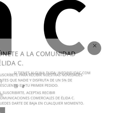
CERRAR (ES
ÚNETE A LA COMUNIDAD
ÉLIDA C.
SI TIENES ALGUNA DUDA: INFO@ELIDAC.COM
USCRÍBETE PARA RECIBIR NUESTRAS NOVEDADES
NTES QUE NADIE Y DISFRUTA DE UN 5% DE
 Y
ESCUENTO EN TU PRIMER PEDIDO.
L SUSCRIBIRTE, ACEPTAS RECIBIR
DE
OMUNICACIONES COMERCIALES DE ÉLIDA C.
UEDES DARTE DE BAJA EN CUALQUIER MOMENTO.
R