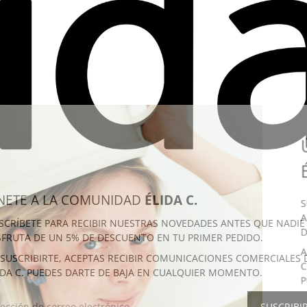
NETE A LA COMUNIDAD
ÉLIDA C.
S
A
SCRÍBETE PARA RECIBIR NUESTRAS NOVEDADES ANTES QUE NADIE
D
SFRUTA DE UN 5% DE DESCUENTO EN TU PRIMER PEDIDO.
A
 SUSCRIBIRTE, ACEPTAS RECIBIR COMUNICACIONES COMERCIALES 
C
IDA C. PUEDES DARTE DE BAJA EN CUALQUIER MOMENTO.
P
RECCIÓN DE CORREO ELECTRÓNICO
SUSCRIBI