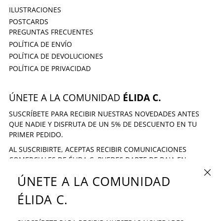
ILUSTRACIONES
POSTCARDS
PREGUNTAS FRECUENTES
POLÍTICA DE ENVÍO
POLÍTICA DE DEVOLUCIONES
POLÍTICA DE PRIVACIDAD
ÚNETE A LA COMUNIDAD
ÉLIDA C.
SUSCRÍBETE PARA RECIBIR NUESTRAS NOVEDADES ANTES
QUE NADIE Y DISFRUTA DE UN 5% DE DESCUENTO EN TU
PRIMER PEDIDO.
AL SUSCRIBIRTE, ACEPTAS RECIBIR COMUNICACIONES
COMERCIALES DE ÉLIDA C. PUEDES DARTE DE BAJA EN
CUALQUIER MOMENTO.
CERRA
ÚNETE A LA COMUNIDAD
DIRECCIÓN DE CORREO ELECTRÓNICO
SUSCRIBIR
ÉLIDA C.